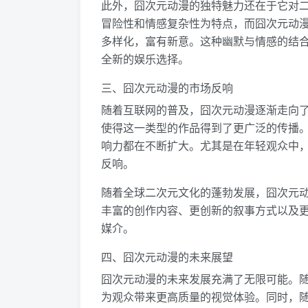
此外，囧次元动漫的独特魅力还在于它对
冒险性和情感复杂性为特点，而囧次元动
多样化，富有新意。这种幽默与情感的结
全新的娱乐选择。
三、囧次元动漫的市场反响
随着互联网的普及，囧次元动漫逐渐走向
使得这一类型的作品得到了更广泛的传播
响力都在不断扩大。尤其是在年轻观众中
反响。
随着全球二次元文化的蓬勃发展，囧次元
丰富的创作内容、更创新的叙事方式以及
媒介。
四、囧次元动漫的未来展望
囧次元动漫的未来发展充满了无限可能。
为观众带来更高质量的视觉体验。同时，