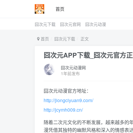
首页
囧次元下载
囧次元官网
囧次元动漫
首页
囧次元下载
正文
囧次元APP下载_囧次元官方
囧次元动漫网
1年前发布
囧次元动漫官方地址：
http://jiongciyuan9.com/
http://jcymh009.cn/
随着二次元文化的不断发展，越来越多的
漫凭借其独特的幽默风格和深入的情感表