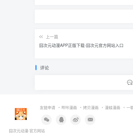
上一篇
囧次元动漫APP正版下载-囧次元官方网站入口
评论
友链申请
哔咔漫画
拷贝漫画
漫蛙漫画
一
囧次元动漫-官方网站