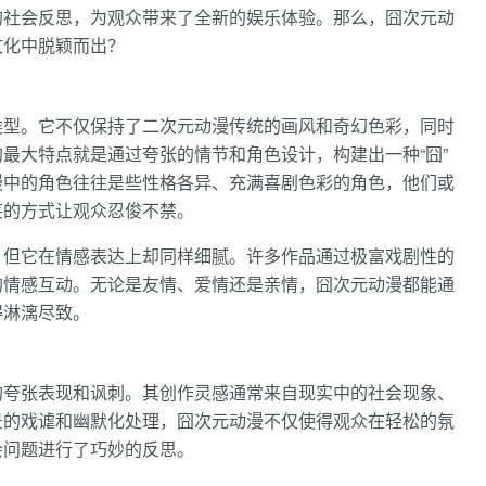
的社会反思，为观众带来了全新的娱乐体验。那么，囧次元动
文化中脱颖而出？
类型。它不仅保持了二次元动漫传统的画风和奇幻色彩，同时
最大特点就是通过夸张的情节和角色设计，构建出一种“囧”
漫中的角色往往是些性格各异、充满喜剧色彩的角色，他们或
笑的方式让观众忍俊不禁。
，但它在情感表达上却同样细腻。许多作品通过极富戏剧性的
的情感互动。无论是友情、爱情还是亲情，囧次元动漫都能通
得淋漓尽致。
的夸张表现和讽刺。其创作灵感通常来自现实中的社会现象、
景的戏谑和幽默化处理，囧次元动漫不仅使得观众在轻松的氛
会问题进行了巧妙的反思。